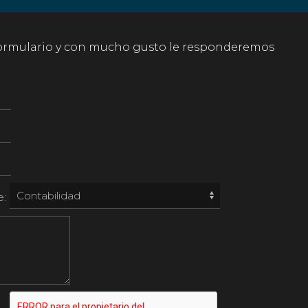
formulario y con mucho gusto le responderemos
e: